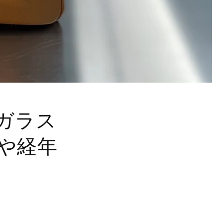
ガラス
や経年