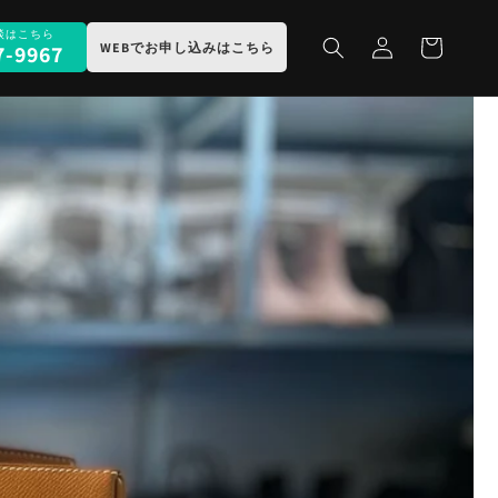
ロ
カ
グ
ー
WEBでお申し込みはこちら
7-9967
イ
ト
ン