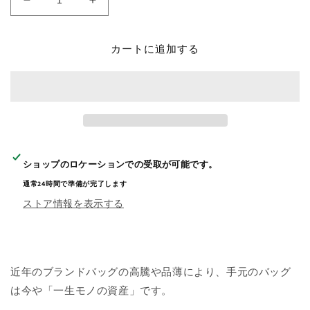
バ
バ
ッ
ッ
グ
グ
カートに追加する
ガ
ガ
ラ
ラ
ス
ス
コ
コ
ー
ー
テ
テ
ィ
ィ
ショップのロケーション
での受取が可能です。
ン
ン
通常24時間で準備が完了します
グ
グ
ストア情報を表示する
の
の
数
数
量
量
を
を
近年のブランドバッグの高騰や品薄により、手元のバッグ
減
増
ら
や
は今や「一生モノの資産」です。
す
す