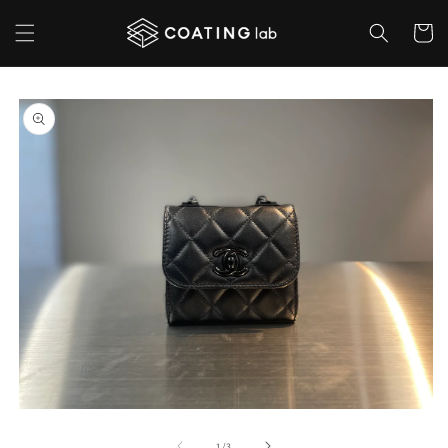
コンテ
カ
ンツに
ー
進む
ト
商品情
報にス
キップ
モ
ー
の
1
/
3