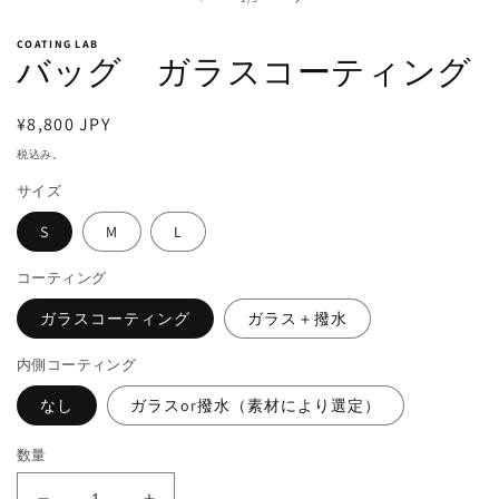
ダ
ル
COATING LAB
で
バッグ ガラスコーティング
メ
デ
ィ
通
¥8,800 JPY
ア
(1)
常
税込み。
を
価
開
サイズ
格
く
S
M
L
コーティング
ガラスコーティング
ガラス＋撥水
内側コーティング
なし
ガラスor撥水（素材により選定）
数量